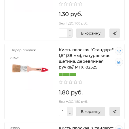
1.30 руб.
Без НДС: 1.08 руб.
В корзину
Кисть плоская "Стандарт"
Лидер продаж!
1,5" (38 мм), натуральная
82525
щетина, деревянная
ручка// MTX, 82525
1.80 руб.
Без НДС: 1.50 руб.
В корзину
Кисть плоская "Стандарт"
82530