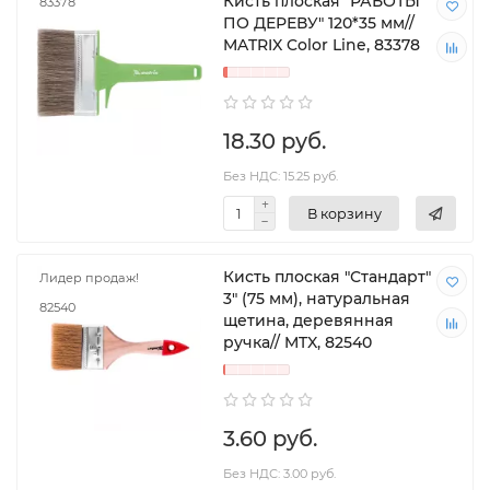
Кисть плоская "РАБОТЫ
83378
ПО ДЕРЕВУ" 120*35 мм//
MATRIX Color Line, 83378
18.30 руб.
Без НДС: 15.25 руб.
В корзину
Кисть плоская "Стандарт"
Лидер продаж!
3" (75 мм), натуральная
82540
щетина, деревянная
ручка// MTX, 82540
3.60 руб.
Без НДС: 3.00 руб.