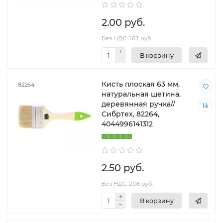
2.00 руб.
Без НДС: 1.67 руб.
В корзину
Кисть плоская 63 мм,
82264
натуральная щетина,
деревянная ручка//
Сибртех, 82264,
4044996141312
2.50 руб.
Без НДС: 2.08 руб.
В корзину