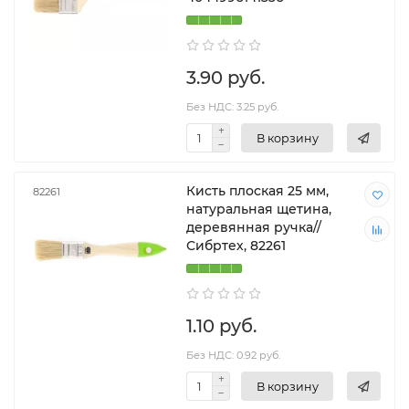
3.90 руб.
Без НДС: 3.25 руб.
В корзину
Кисть плоская 25 мм,
82261
натуральная щетина,
деревянная ручка//
Сибртех, 82261
1.10 руб.
Без НДС: 0.92 руб.
В корзину