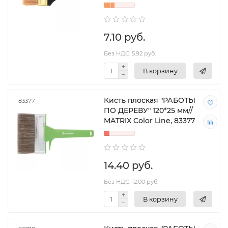
7.10 руб.
Без НДС: 5.92 руб.
В корзину
Кисть плоская "РАБОТЫ
83377
ПО ДЕРЕВУ" 120*25 мм//
MATRIX Color Line, 83377
14.40 руб.
Без НДС: 12.00 руб.
В корзину