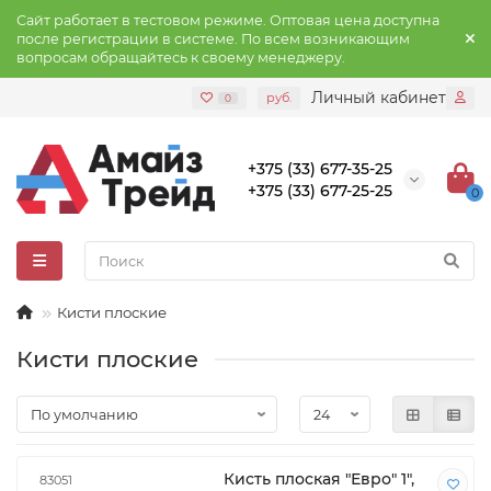
Сайт работает в тестовом режиме. Оптовая цена доступна
после регистрации в системе. По всем возникающим
вопросам обращайтесь к своему менеджеру.
Личный кабинет
руб.
0
+375 (33) 677-35-25
+375 (33) 677-25-25
0
Кисти плоские
Кисти плоские
Кисть плоская "Евро" 1",
83051