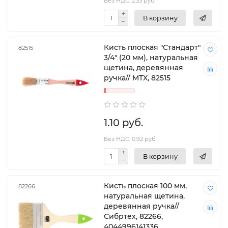
Без НДС: 2.33 руб.
В корзину
Кисть плоская "Стандарт"
82515
3/4" (20 мм), натуральная
щетина, деревянная
ручка// MTX, 82515
1.10 руб.
Без НДС: 0.92 руб.
В корзину
Кисть плоская 100 мм,
82266
натуральная щетина,
деревянная ручка//
Сибртех, 82266,
4044996141336