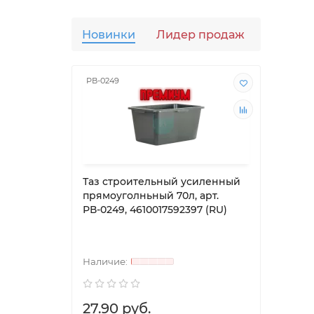
Новинки
Лидер продаж
Популя
РВ-0249
РВ-01
Таз строительный усиленный
Таз 
прямоуголньный 70л, арт.
прям
РВ-0249, 4610017592397 (RU)
РВ-01
27.90 руб.
0.00