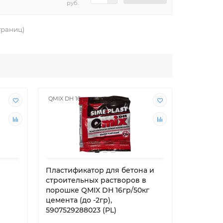
руб.
страниц)
QMIX DH 16гр
QMIX DH W
Пластификатор для бетона и
Пластиф
строительных растворов в
строите
порошке QMIX DH 16гр/50кг
порошке
цемента (до -2гр),
75гр/25к
5907529288023 (PL)
59075292