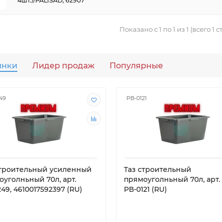
4шт.//PALISAD, 62907
Показано с 1 по 1 из 1 (всего 1 
инки
Лидер продаж
Популярные
49
РВ-0121
строительный усиленный
Таз строительный
оуголньный 70л, арт.
прямоуголньный 70л, арт.
49, 4610017592397 (RU)
РВ-0121 (RU)