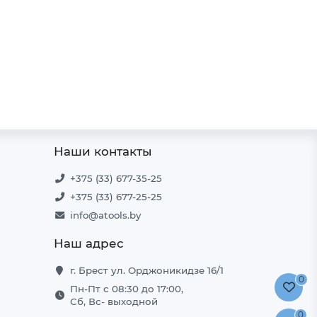
Без НДС: 3.75 руб.
Без НДС: 10
В корзину
Наши контакты
+375 (33) 677-35-25
+375 (33) 677-25-25
info@atools.by
Наш адрес
г. Брест ул. Орджоникидзе 16/1
0
Пн-Пт с 08:30 до 17:00,
Сб, Вс- выходной
0