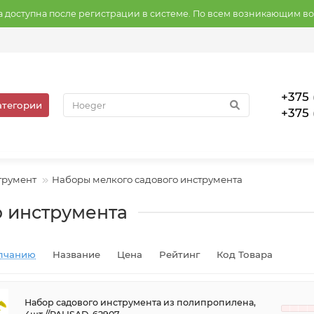
на доступна после регистрации в системе. По всем возникающим в
+375 
атегории
+375 
трумент
Наборы мелкого садового инструмента
о инструмента
лчанию
Название
Цена
Рейтинг
Код Товара
Набор садового инструмента из полипропилена,