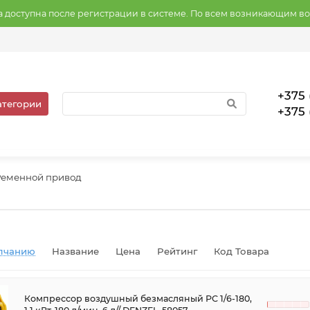
на доступна после регистрации в системе. По всем возникающим в
+375 
атегории
+375 
Ременной привод
лчанию
Название
Цена
Рейтинг
Код Товара
Компрессор воздушный безмасляный РС 1/6-180,