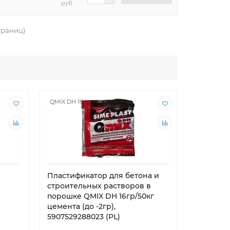
руб.
страниц)
QMIX DH 16гр
QMIX DH W
Пластификатор для бетона и
Пластиф
строительных растворов в
строите
порошке QMIX DH 16гр/50кг
порошке
цемента (до -2гр),
75гр/25к
5907529288023 (PL)
59075292