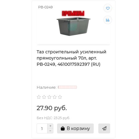
РВ-0249
РВ-01
Таз строительный усиленный
Таз 
прямоуголньный 70л, арт.
прям
РВ-0249, 4610017592397 (RU)
РВ-01
27.90 руб.
0.00
Без НДС: 23.25 руб.
Без НД
В корзину