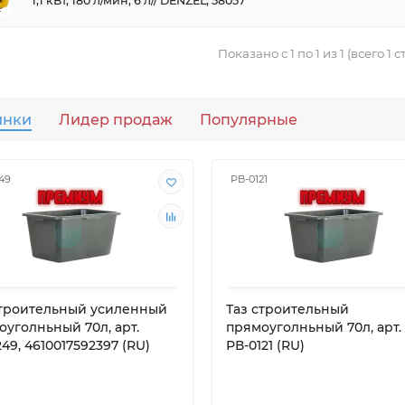
1,1 кВт, 180 л/мин, 6 л// DENZEL, 58057
Показано с 1 по 1 из 1 (всего 1 
инки
Лидер продаж
Популярные
49
РВ-0121
строительный усиленный
Таз строительный
оуголньный 70л, арт.
прямоуголньный 70л, арт.
49, 4610017592397 (RU)
РВ-0121 (RU)