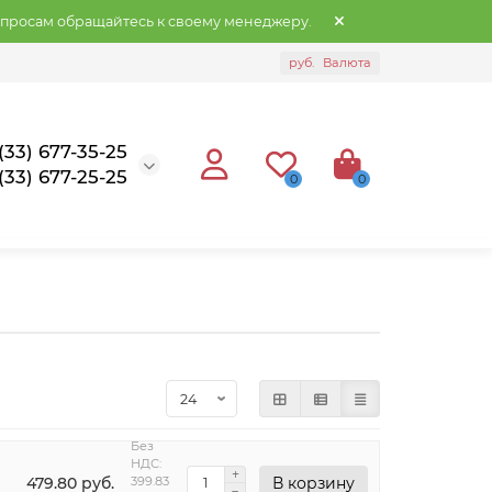
опросам обращайтесь к своему менеджеру.
руб.
Валюта
(33) 677-35-25
(33) 677-25-25
0
0
Без
НДС:
479.80 руб.
399.83
В корзину