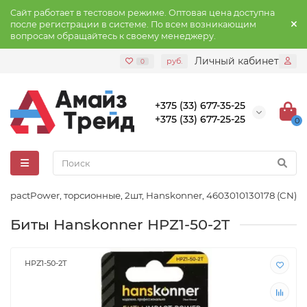
Сайт работает в тестовом режиме. Оптовая цена доступна
после регистрации в системе. По всем возникающим
вопросам обращайтесь к своему менеджеру.
Личный кабинет
руб.
0
+375 (33) 677-35-25
+375 (33) 677-25-25
0
ImpactPower, торсионные, 2шт, Hanskonner, 4603010130178 (CN)
Биты Hanskonner HPZ1-50-2T
HPZ1-50-2T