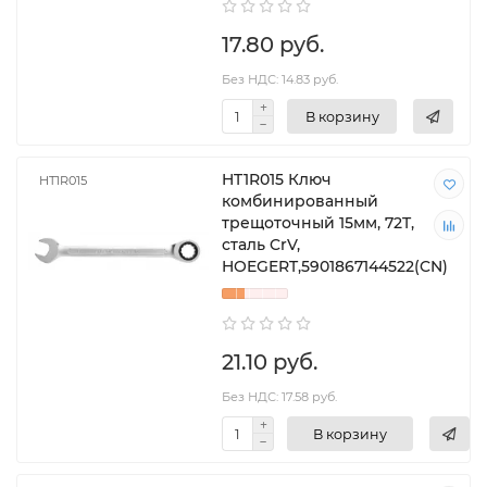
17.80 руб.
Без НДС: 14.83 руб.
В корзину
HT1R015 Ключ
HT1R015
комбинированный
трещоточный 15мм, 72T,
сталь CrV,
HOEGERT,5901867144522(CN)
21.10 руб.
Без НДС: 17.58 руб.
В корзину