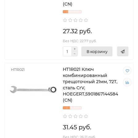
(CN)
27.32 руб.
Без НДС: 22.77 руб.
В корзину
HT1R021 Ключ
HT1R021
комбинированный
трещоточный 21мм, 72T,
сталь CrV,
HOEGERT,5901867144584
(CN)
31.45 руб.
Без НДС: 26.21 руб.