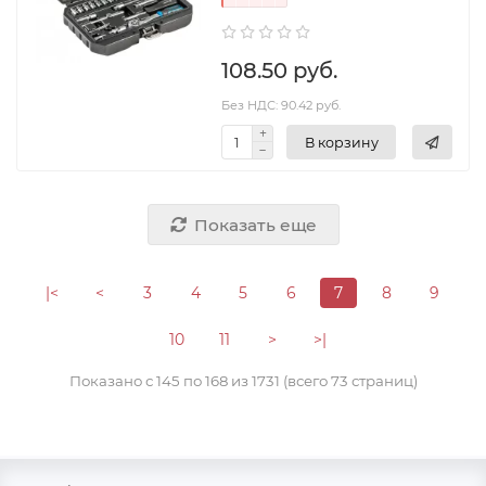
108.50 руб.
Без НДС: 90.42 руб.
В корзину
Показать еще
|<
<
3
4
5
6
7
8
9
10
11
>
>|
Показано с 145 по 168 из 1731 (всего 73 страниц)