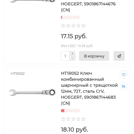
HOEGERT, 5901867144676
(CN)
17.15 руб.
Без НДС: 14.29 руб.
В корзину
HT1R052 Ключ
HT1R052
комбинированный
шарнирный с трещоткой
12мм, 72T, сталь CrV,
HOEGERT, 5901867144683
(CN)
18.10 руб.