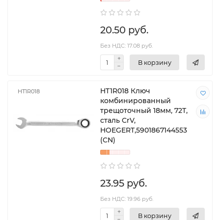
20.50 руб.
Без НДС: 17.08 руб.
В корзину
HT1R018 Ключ
HT1R018
комбинированный
трещоточный 18мм, 72T,
сталь CrV,
HOEGERT,5901867144553
(CN)
23.95 руб.
Без НДС: 19.96 руб.
В корзину