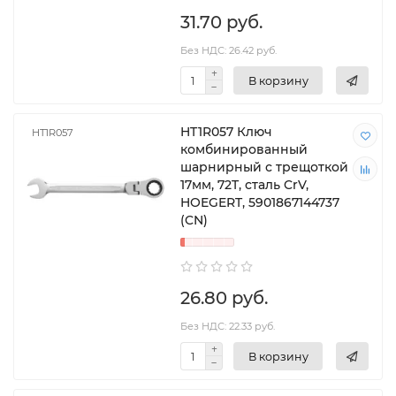
31.70 руб.
Без НДС: 26.42 руб.
В корзину
HT1R057 Ключ
HT1R057
комбинированный
шарнирный с трещоткой
17мм, 72T, сталь CrV,
HOEGERT, 5901867144737
(CN)
26.80 руб.
Без НДС: 22.33 руб.
В корзину