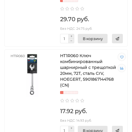
29.70 руб.
Без НДС: 24.75 руб.
В корзину
HT1R060 Ключ
HT1R060
комбинированный
шарнирный с трещоткой
20мм, 72T, сталь CrV,
HOEGERT, 5901867144768
(CN)
17.92 руб.
Без НДС: 14.93 руб.
В корзину