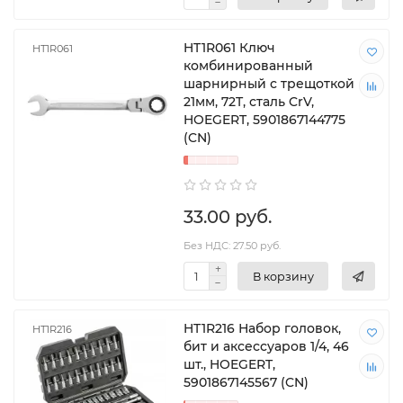
HT1R061 Ключ
HT1R061
комбинированный
шарнирный с трещоткой
21мм, 72T, сталь CrV,
HOEGERT, 5901867144775
(CN)
33.00 руб.
Без НДС: 27.50 руб.
В корзину
HT1R216 Набор головок,
HT1R216
бит и аксессуаров 1/4, 46
шт., HOEGERT,
5901867145567 (CN)