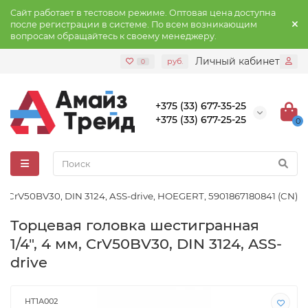
Сайт работает в тестовом режиме. Оптовая цена доступна
после регистрации в системе. По всем возникающим
вопросам обращайтесь к своему менеджеру.
Личный кабинет
руб.
0
+375 (33) 677-35-25
+375 (33) 677-25-25
0
ь CrV50BV30, DIN 3124, ASS-drive, HOEGERT, 5901867180841 (CN)
Торцевая головка шестигранная
1/4″, 4 мм, CrV50BV30, DIN 3124, ASS-
drive
HT1A002