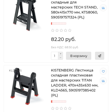
складные для
мастерских TECH STAND,
580х415х770 мм, KTS8060,
5905197571324 (PL)
82.20 руб.
Без НДС: 68.50 руб.
В корзину
KISTENBERG Лестница
KLD4565
складная пластиковая
для мастерских TITAN
LADDER, 470х435х630 мм,
KLD4565, 5905197385402
(PL)