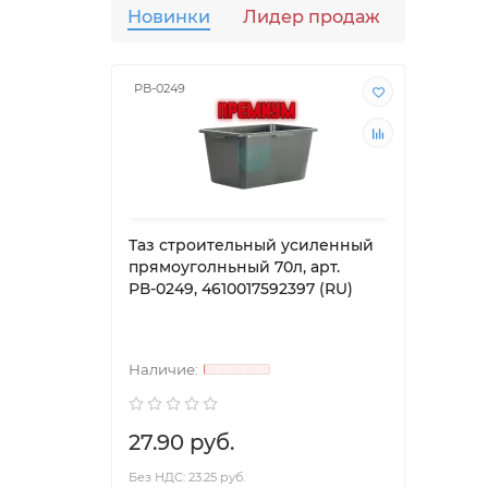
Новинки
Лидер продаж
Популя
РВ-0249
РВ-01
Таз строительный усиленный
Таз 
прямоуголньный 70л, арт.
прям
РВ-0249, 4610017592397 (RU)
РВ-01
27.90 руб.
0.00
Без НДС: 23.25 руб.
Без НД