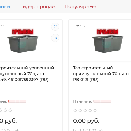
инки
Лидер продаж
Популярные
49
РВ-0121
строительный усиленный
Таз строительный
оуголньный 70л, арт.
прямоуголньный 70л, арт.
49, 4610017592397 (RU)
РВ-0121 (RU)
0 руб.
0.00 руб.
: 23.25 руб.
Без НДС: 0.00 руб.