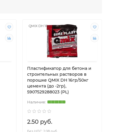
QMIX DH 16гр
QMIX DH W
Пластификатор для бетона и
Пластиф
строительных растворов в
строите
порошке QMIX DH 16гр/50кг
порошке
цемента (до -2гр),
75гр/25к
5907529288023 (PL)
59075292
2.50 руб.
4.50 р
Без НДС: 2.08 руб.
Без НДС: 3.