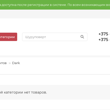
на доступна после регистрации в системе. По всем возникающим в
+375 
атегории
+375 
нтов
Dark
ой категории нет товаров.