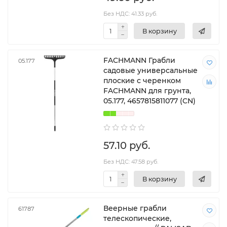
Без НДС: 41.33 руб.
В корзину
FACHMANN Грабли
05.177
садовые универсальные
плоские с черенком
FACHMANN для грунта,
05.177, 4657815811077 (CN)
57.10 руб.
Без НДС: 47.58 руб.
В корзину
Веерные грабли
61787
телескопические,