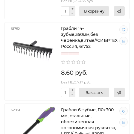
Без НДС: 24.33 руб.
В корзину
Грабли 14-
61752
зубые,350мм,без
черенка,витые//СИБРТЕХ
Россия, 61752
8.60 руб.
Без НДС: 7.17 руб.
Заказать
Грабли 6-зубые, 110х300
62061
мм, стальные,
обрезиненная
эргономичная рукоятка,
LSR1// Palisad, 62061