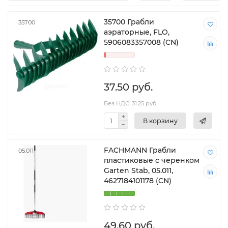
35700 Грабли
35700
аэраторные, FLO,
5906083357008 (CN)
37.50 руб.
Без НДС: 31.25 руб.
В корзину
FACHMANN Грабли
05.011
пластиковые с черенком
Garten Stab, 05.011,
4627184101178 (CN)
49.60 руб.