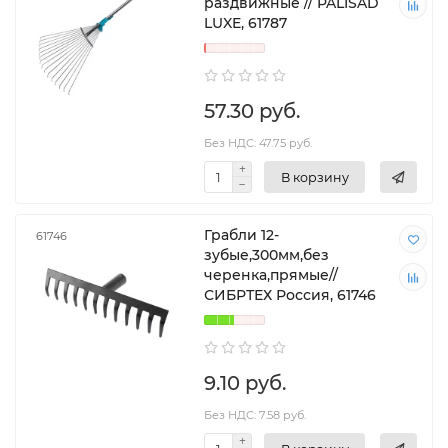
раздвижные // PALISAD
LUXE, 61787
57.30 руб.
Без НДС: 47.75 руб.
В корзину
Грабли 12-
61746
зубые,300мм,без
черенка,прямые//
СИБРТЕХ Россия, 61746
9.10 руб.
Без НДС: 7.58 руб.