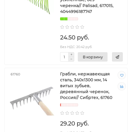
черенка// Palisad, 617015,
4044996187747
24.50 руб.
Без НДС: 20.42 руб.
В корзину
Грабли, нержавеющая
61760
сталь, 340х1300 мм, 14
витых зубьев,
деревянный черенок,
Россия// Сибртех, 61760
29.20 руб.