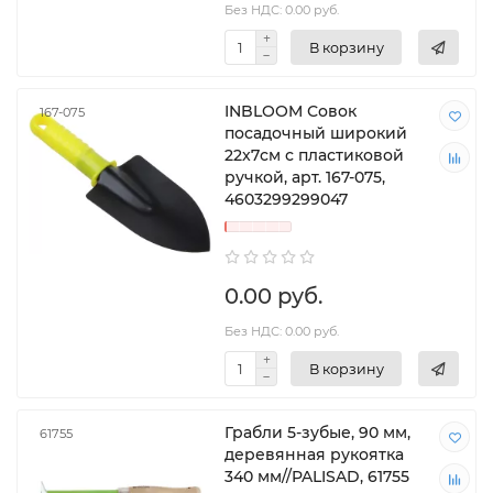
Без НДС: 0.00 руб.
В корзину
INBLOOM Совок
167-075
посадочный широкий
22x7см с пластиковой
ручкой, арт. 167-075,
4603299299047
0.00 руб.
Без НДС: 0.00 руб.
В корзину
Грабли 5-зубые, 90 мм,
61755
деревянная рукоятка
340 мм//PALISAD, 61755