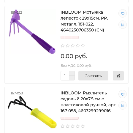
INBLOOM Мотыжка
181-022
лепесток 29х15см, PP,
металл, 181-022,
4640250706350 (CN)
0.00 руб.
Без НДС: 0.00 руб.
Заказать
INBLOOM Рыхлитель
167-058
садовый 20x7.5 см с
пластиковой ручкой, арт.
167-058, 4603299299016