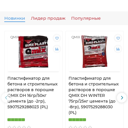
Новинки
Лидер продаж
Популярные
QMIX DH 16гр
QMIX DH WINTER 75гр
Пластификатор для
Пластификатор для
бетона и строительных
бетона и строительных
растворов в порошке
растворов в порошке
QMIX DH 16гр/50кг
QMIX DH WINTER
цемента (до -2гр),
75гр/25кг цемента (до
5907529288023 (PL)
-8гр), 5907529288030
(PL)