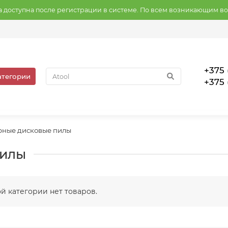
на доступна после регистрации в системе. По всем возникающим в
+375 
атегории
+375 
рные дисковые пилы
пилы
ой категории нет товаров.