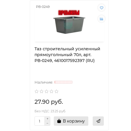
РВ-0249
РВ-01
Таз строительный усиленный
Таз 
прямоуголньный 70л, арт.
прям
РВ-0249, 4610017592397 (RU)
РВ-01
27.90 руб.
0.00
Без НДС: 23.25 руб.
Без НД
В корзину