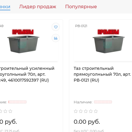
инки
Лидер продаж
Популярные
49
РВ-0121
строительный усиленный
Таз строительный
оуголньный 70л, арт.
прямоуголньный 70л, арт.
49, 4610017592397 (RU)
РВ-0121 (RU)
0 руб.
0.00 руб.
: 23.25 руб.
Без НДС: 0.00 руб.