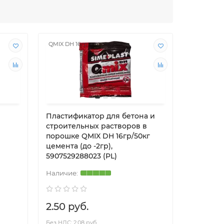
QMIX DH 16гр
QMIX DH W
Пластификатор для бетона и
Пластиф
строительных растворов в
строите
порошке QMIX DH 16гр/50кг
порошке
цемента (до -2гр),
75гр/25к
5907529288023 (PL)
59075292
2.50 руб.
4.50 р
Без НДС: 2.08 руб.
Без НДС: 3.