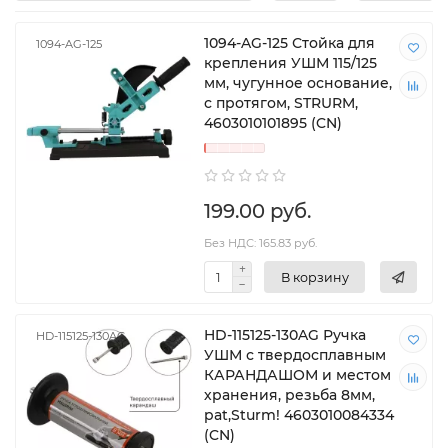
1094-AG-125 Стойка для
1094-AG-125
крепления УШМ 115/125
мм, чугунное основание,
с протягом, STRURM,
4603010101895 (CN)
199.00 руб.
Без НДС: 165.83 руб.
В корзину
HD-115125-130AG Ручка
HD-115125-130AG
УШМ с твердосплавным
КАРАНДАШОМ и местом
хранения, резьба 8мм,
pat,Sturm! 4603010084334
(CN)