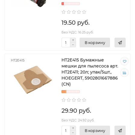
19.50 руб.
Без НДС: 16.25 руб.
В корзину
HT2E415 Бумажные
HT2E415
мешки для пылесоса арт.
HT2E411; 20л; упак/5шт.,
HOEGERT, 5902801667886
(CN)
29.90 руб.
Без НДС: 24.92 руб.
В корзину