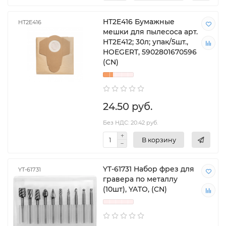
HT2E416 Бумажные
HT2E416
мешки для пылесоса арт.
HT2E412; 30л; упак/5шт.,
HOEGERT, 5902801670596
(CN)
24.50 руб.
Без НДС: 20.42 руб.
В корзину
YT-61731 Набор фрез для
YT-61731
гравера по металлу
(10шт), YATO, (CN)