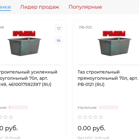
инки
Лидер продаж
Популярные
49
РВ-0121
строительный усиленный
Таз строительный
оуголньный 70л, арт.
прямоуголньный 70л, арт.
49, 4610017592397 (RU)
РВ-0121 (RU)
0 руб.
0.00 руб.
: 23.25 руб.
Без НДС: 0.00 руб.