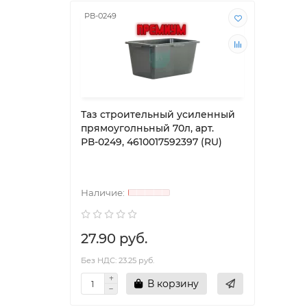
РВ-0249
РВ-01
Таз строительный усиленный
Таз 
прямоуголньный 70л, арт.
прям
РВ-0249, 4610017592397 (RU)
РВ-01
27.90 руб.
0.00
Без НДС: 23.25 руб.
Без НД
В корзину