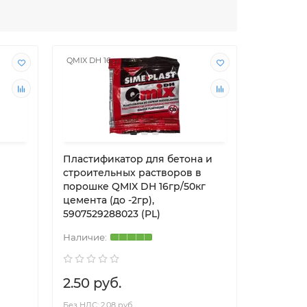
QMIX DH 16гр
QMIX DH W
Пластификатор для бетона и
Пластиф
строительных растворов в
строите
порошке QMIX DH 16гр/50кг
порошке
цемента (до -2гр),
75гр/25к
5907529288023 (PL)
59075292
2.50 руб.
4.50 р
Без НДС: 2.08 руб.
Без НДС: 3.